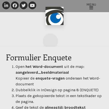
MENU
Visit LinkedIn
Visit Facebook
Visit Twitter
Visit Youtube
Open 
Formulier Enquete
Open
het Word-document
uit de map:
aangeleverd_beeldmateriaal
Kopieer de
enquete-vragen
onderaan het Word-
document
Dubbelklik in InDesign op pagina 8 (ENQUETE)
Plaats de gekopieerde tekst in een tekstkader op
de pagina.
Geef de tekst de
alineastijl: broodtekst