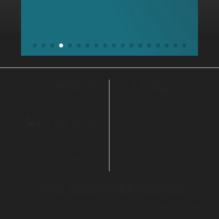
CONTACT
LEGAL
Raoul Postel
Terms &
Conditions
+31 (0)6 14 657
653
Cookies
Privacy
Utrecht
Nederland
OVER DESIGNTRAININGEN
De tutorials en trainingen op deze website helpen om eigen
ideeën op professionele wijze te realiseren. Zowel voor