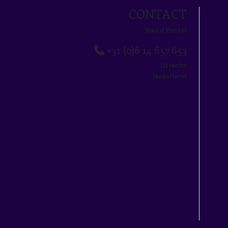
CONTACT
Raoul Postel
+31 (0)6 14 657 653
Utrecht
Nederland